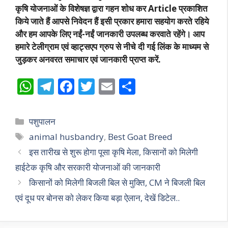
कृषि योजनाओं के विशेषज्ञ द्वारा गहन शोध कर Article प्रकाशित
किये जाते हैं आपसे निवेदन हैं इसी प्रकार हमारा सहयोग करते रहिये
और हम आपके लिए नईं-नईं जानकारी उपलब्ध करवाते रहेंगे। आप
हमारे टेलीग्राम एवं व्हाट्सएप ग्रुप से नीचे दी गई लिंक के माध्यम से
जुड़कर अनवरत समाचार एवं जानकारी प्राप्त करें.
W
T
F
T
E
S
h
el
ac
w
m
h
at
e
e
itt
ai
ar
Categories
पशुपालन
s
gr
b
er
l
e
Tags
animal husbandry
,
Best Goat Breed
A
a
o
इस तारीख से शुरू होगा पूसा कृषि मेला, किसानों को मिलेगी
p
m
o
हाईटेक कृषि और सरकारी योजनाओं की जानकारी
p
k
किसानों को मिलेगी बिजली बिल से मुक्ति, CM ने बिजली बिल
एवं दूध पर बोनस को लेकर किया बड़ा ऐलान, देखें डिटेल..