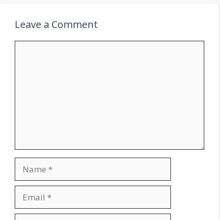
Leave a Comment
Comment
Name
Email
Website