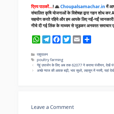
प्रिय पाठकों…
! 🙏
Choupalsamachar.in
में आप
संचालित कृषि योजनाओं के विशेषज्ञ द्वारा गहन शोध कर A
सहयोग करते रहिये और हम आपके लिए नईं-नईं जानकारी उपलब
नीचे दी गई लिंक के माध्यम से जुड़कर अनवरत समाचार एवं
W
T
F
T
E
S
h
el
ac
w
m
h
at
e
e
itt
ai
ar
Categories
पशुपालन
Tags
poultry farming
s
gr
b
er
l
e
गेहूं उपार्जन के लिए अब तक 62077 ने कराया पंजीयन, देखें पं
A
a
o
अच्छे प्याज की आवक बढ़ी, भाव सुधरे, लहसुन में नरमी, यहां 
p
m
o
p
k
Leave a Comment