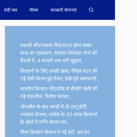
मंडी भाव
मौसम
सरकारी योजनाएं
नकली कीटनाशक विक्रय पर होगा सख्त
सजा का प्रावधान, सरकार विधेयक लाने की
तैयारी में, 4 फरवरी तक मांगे सुझाव..
किसानों के लिए अच्छी खबर, पेंसिल मटर की
नई देशी किस्म हुई तैयार, देखें पूरी जानकारी..
भारतीय किसान नीदरलैंड से सीखेंगे खेती की
नई तकनीक, मिलेगा फायदा..
सोयाबीन के बाद सरसों में भी लागू होगी
भावांतर योजना, प्रदेश के 30 लाख किसानों
के खेतों में लगेंगे सोलर पम्प..
पीएम किसान योजना में नई शर्त, अब इन