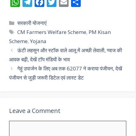
W
T
F
T
E
S
h
el
ac
w
m
h
at
e
e
itt
ai
ar
Categories
सरकारी योजनाएं
s
gr
b
er
l
e
Tags
CM Farmers Welfare Scheme
,
PM Kisan
A
a
o
Scheme
,
Yojana
p
m
o
ऊंटी लहसुन और स्टॉक वाले आलू में अच्छी लेवाली, प्याज की
p
k
आवक बढ़ी, देखें टॉप मंडियों के भाव
गेहूं उपार्जन के लिए अब तक 62077 ने कराया पंजीयन, देखें
पंजीयन से जुड़ी जरूरी डिटेल एवं लास्ट डेट
Leave a Comment
Comment