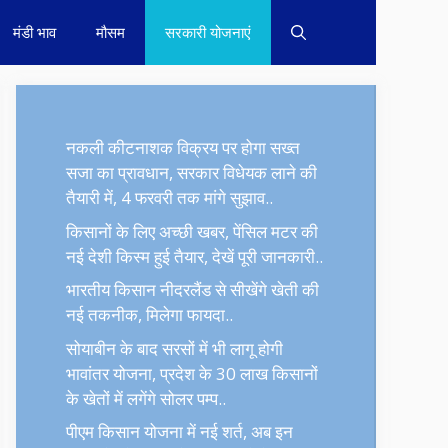
मंडी भाव
मौसम
सरकारी योजनाएं
नकली कीटनाशक विक्रय पर होगा सख्त
सजा का प्रावधान, सरकार विधेयक लाने की
तैयारी में, 4 फरवरी तक मांगे सुझाव..
किसानों के लिए अच्छी खबर, पेंसिल मटर की
नई देशी किस्म हुई तैयार, देखें पूरी जानकारी..
भारतीय किसान नीदरलैंड से सीखेंगे खेती की
नई तकनीक, मिलेगा फायदा..
सोयाबीन के बाद सरसों में भी लागू होगी
भावांतर योजना, प्रदेश के 30 लाख किसानों
के खेतों में लगेंगे सोलर पम्प..
पीएम किसान योजना में नई शर्त, अब इन