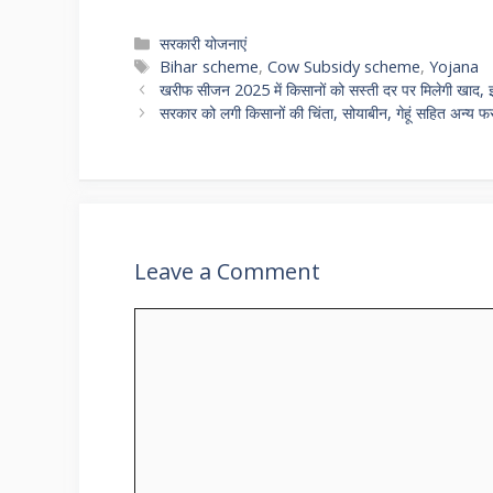
h
el
ac
w
m
h
at
e
e
itt
ai
ar
Categories
सरकारी योजनाएं
Tags
Bihar scheme
,
Cow Subsidy scheme
,
Yojana
s
gr
b
er
l
e
खरीफ सीजन 2025 में किसानों को सस्ती दर पर मिलेगी खाद, इस 
A
a
o
सरकार को लगी किसानों की चिंता, सोयाबीन, गेहूं सहित अन्य फसलो
p
m
o
p
k
Leave a Comment
Comment