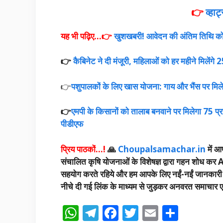
👉
व्हा
यह भी पढ़िए…👉
खुशखबरी! आवेदन की अंतिम तिथि को
👉
कैबिनेट ने दी मंजूरी, महिलाओं को हर महीने मिलेंगे
👉
पशुपालकों के लिए खास योजना: गाय और भैंस पर मिलेगी
👉
एमपी के किसानों को तालाब बनवाने पर मिलेगा 75 प्र
पीडीएफ
प्रिय पाठकों…!
🙏
Choupalsamachar.in
में आप
संचालित कृषि योजनाओं के विशेषज्ञ द्वारा गहन शोध कर A
सहयोग करते रहिये और हम आपके लिए नईं-नईं जानकारी उपलब
नीचे दी गई लिंक के माध्यम से जुड़कर अनवरत समाचार एवं
W
T
F
T
E
S