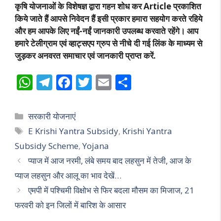
कृषि योजनाओं के विशेषज्ञ द्वारा गहन शोध कर Article प्रकाशित
किये जाते हैं आपसे निवेदन हैं इसी प्रकार हमारा सहयोग करते रहिये
और हम आपके लिए नईं-नईं जानकारी उपलब्ध करवाते रहेंगे। आप
हमारे टेलीग्राम एवं व्हाट्सएप ग्रुप से नीचे दी गई लिंक के माध्यम से
जुड़कर अनवरत समाचार एवं जानकारी प्राप्त करें.
W
T
F
T
E
S
h
el
ac
w
m
h
at
e
e
itt
ai
ar
Categories
सरकारी योजनाएं
s
gr
b
er
l
e
Tags
E Krishi Yantra Subsidy
,
Krishi Yantra
A
a
o
Subsidy Scheme
,
Yojana
p
m
o
प्याज में आज नरमी, लंबे समय बाद लहसुन में तेजी, आज के
p
k
प्याज लहसुन और आलू का भाव देखें…
एमपी में पश्चिमी विक्षोभ से फिर बदला मौसम का मिजाज, 21
फरवरी को इन जिलों में बारिश के आसार