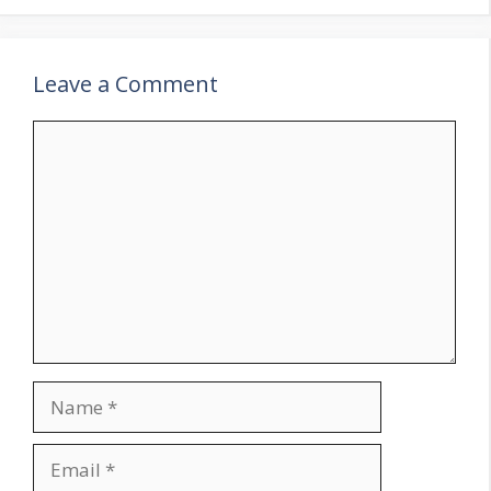
Leave a Comment
Comment
Name
Email