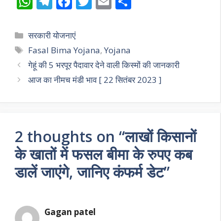
W
T
F
T
E
S
h
el
ac
w
m
h
at
e
e
itt
ai
ar
Categories
सरकारी योजनाएं
s
gr
b
er
l
e
Tags
Fasal Bima Yojana
,
Yojana
A
a
o
गेहूं की 5 भरपूर पैदावार देने वाली किस्मों की जानकारी
p
m
o
आज का नीमच मंडी भाव [ 22 सितंबर 2023 ]
p
k
2 thoughts on “लाखों किसानों
के खातों में फसल बीमा के रुपए कब
डालें जाएंगे, जानिए कंफर्म डेट”
Gagan patel