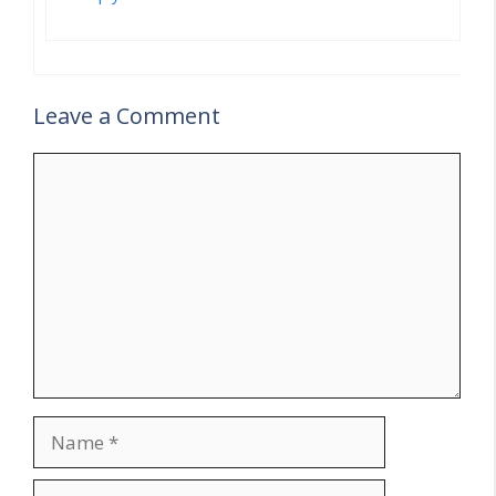
Leave a Comment
Comment
Name
Email