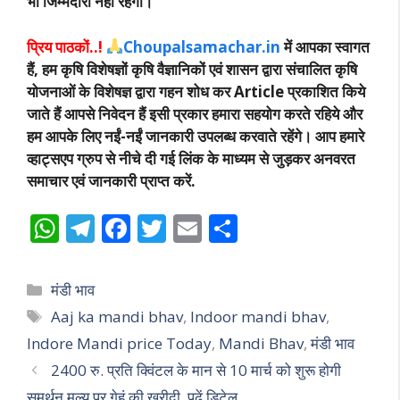
भी जिम्मेदारी नहीं रहेगी।
प्रिय पाठकों..!
Choupalsamachar.in
में आपका स्वागत
हैं, हम कृषि विशेषज्ञों कृषि वैज्ञानिकों एवं शासन द्वारा संचालित कृषि
योजनाओं के विशेषज्ञ द्वारा गहन शोध कर Article प्रकाशित किये
जाते हैं आपसे निवेदन हैं इसी प्रकार हमारा सहयोग करते रहिये और
हम आपके लिए नईं-नईं जानकारी उपलब्ध करवाते रहेंगे। आप हमारे
व्हाट्सएप ग्रुप से नीचे दी गई लिंक के माध्यम से जुड़कर अनवरत
समाचार एवं जानकारी प्राप्त करें.
W
T
F
T
E
S
h
el
ac
w
m
h
at
e
e
itt
ai
ar
Categories
मंडी भाव
s
gr
b
er
l
e
Tags
Aaj ka mandi bhav
,
Indoor mandi bhav
,
A
a
o
Indore Mandi price Today
,
Mandi Bhav
,
मंडी भाव
p
m
o
2400 रु. प्रति क्विंटल के मान से 10 मार्च को शुरू होगी
p
k
समर्थन मूल्य पर गेहूं की खरीदी, पढ़ें डिटेल..