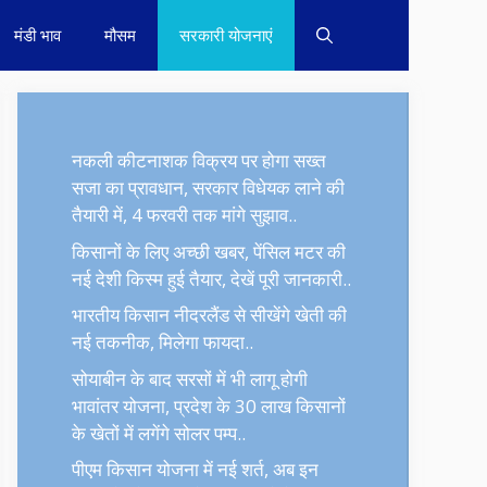
मंडी भाव
मौसम
सरकारी योजनाएं
नकली कीटनाशक विक्रय पर होगा सख्त
सजा का प्रावधान, सरकार विधेयक लाने की
तैयारी में, 4 फरवरी तक मांगे सुझाव..
किसानों के लिए अच्छी खबर, पेंसिल मटर की
नई देशी किस्म हुई तैयार, देखें पूरी जानकारी..
भारतीय किसान नीदरलैंड से सीखेंगे खेती की
नई तकनीक, मिलेगा फायदा..
सोयाबीन के बाद सरसों में भी लागू होगी
भावांतर योजना, प्रदेश के 30 लाख किसानों
के खेतों में लगेंगे सोलर पम्प..
पीएम किसान योजना में नई शर्त, अब इन