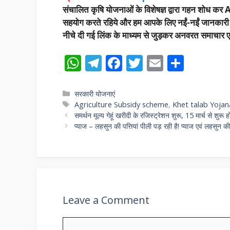
संचालित कृषि योजनाओं के विशेषज्ञ द्वारा गहन शोध कर A
सहयोग करते रहिये और हम आपके लिए नईं-नईं जानकारी उपलब
नीचे दी गई लिंक के माध्यम से जुड़कर अनवरत समाचार एवं
W
T
F
T
E
S
h
el
ac
w
m
h
at
e
e
itt
ai
ar
Categories
सरकारी योजनाएं
Tags
Agriculture Subsidy scheme
,
Khet talab Yoja
s
gr
b
er
l
e
समर्थन मूल्य गेहूं खरीदी के रजिस्ट्रेशन शुरू, 15 मार्च से शुर
A
a
o
प्याज – लहसुन की पत्तियां पीली पड़ रही है! प्याज एवं लहसुन 
p
m
o
p
k
Leave a Comment
Comment