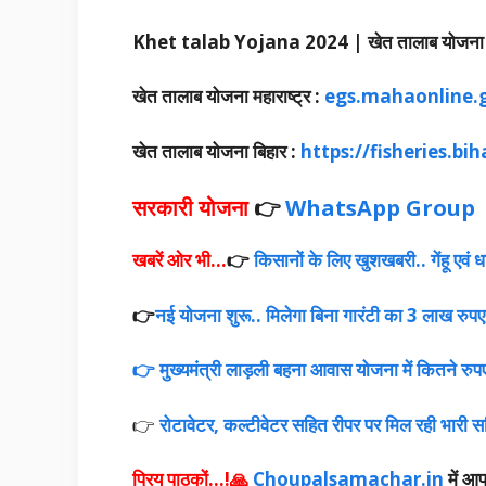
Khet talab Yojana 2024 | खेत तालाब योजना ह
खेत तालाब योजना महाराष्ट्र :
egs.mahaonline.g
खेत तालाब योजना बिहार :
https
://fisheries.bih
सरकारी योजना
👉
WhatsApp Group
खबरें ओर भी…
👉
किसानों के लिए खुशखबरी.. गेंहू एवं 
👉
नई योजना शुरू.. मिलेगा बिना गारंटी का 3 लाख रुपए
👉 मुख्यमंत्री लाड़ली बहना आवास योजना में कितने रुपए म
👉
रोटावेटर, कल्टीवेटर सहित रीपर पर मिल रही भारी सब
प्रिय पाठकों…!🙏
Choupalsamachar.in
में आपक