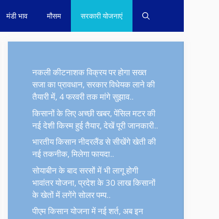
मंडी भाव
मौसम
सरकारी योजनाएं
नकली कीटनाशक विक्रय पर होगा सख्त
सजा का प्रावधान, सरकार विधेयक लाने की
तैयारी में, 4 फरवरी तक मांगे सुझाव..
किसानों के लिए अच्छी खबर, पेंसिल मटर की
नई देशी किस्म हुई तैयार, देखें पूरी जानकारी..
भारतीय किसान नीदरलैंड से सीखेंगे खेती की
नई तकनीक, मिलेगा फायदा..
सोयाबीन के बाद सरसों में भी लागू होगी
भावांतर योजना, प्रदेश के 30 लाख किसानों
के खेतों में लगेंगे सोलर पम्प..
पीएम किसान योजना में नई शर्त, अब इन