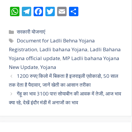
W
T
F
T
E
S
h
el
ac
w
m
h
at
e
e
itt
ai
ar
Categories
सरकारी योजनाएं
s
gr
b
er
l
e
Tags
Document for Ladli Behna Yojana
A
a
o
Registration
,
Ladli bahana Yojana
,
Ladli Bahana
p
m
o
Yojana official update
,
MP Ladli bahana Yojana
p
k
New Update
,
Yojana
1200 रुपए किलो में बिकता है इजराइली एवोकाडो, 50 साल
तक देता है पैदावार, जानें खेती का आसान तरीका
गेंहू का भाव 3100 पार! सोयाबीन की आवक में तेजी, आज भाव
क्या रहे, देखें इंदौर मंडी में अनाजों का भाव