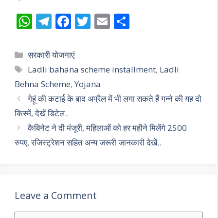
W
T
F
T
E
S
h
el
ac
w
m
h
at
e
e
itt
ai
ar
Categories
सरकारी योजनाएं
s
gr
b
er
l
e
Tags
Ladli bahana scheme installment
,
Ladli
A
a
o
Behna Scheme
,
Yojana
p
m
o
गेहूं की कटाई के बाद अप्रैल में भी लगा सकते हैं गन्ने की यह दो
p
k
किस्में, देखें डिटेल..
कैबिनेट ने दी मंजूरी, महिलाओं को हर महीने मिलेंगे 2500
रुपए, रजिस्ट्रेशन सहित अन्य जरूरी जानकारी देखें..
Leave a Comment
Comment