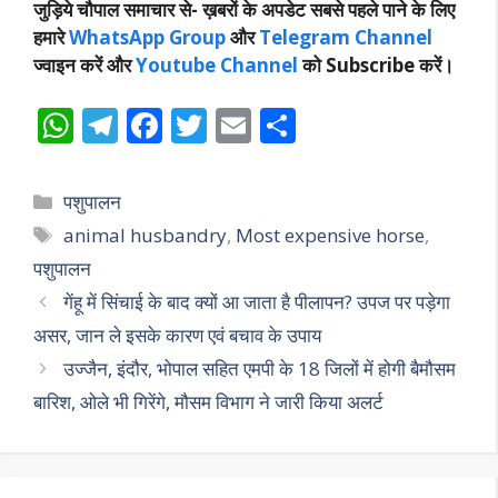
जुड़िये चौपाल समाचार से-
ख़बरों के अपडेट सबसे पहले पाने के लिए
हमारे
WhatsApp Group
और
Telegram Channel
ज्वाइन करें और
Youtube Channel
को Subscribe करें।
W
T
F
T
E
S
h
el
ac
w
m
h
at
e
e
itt
ai
ar
Categories
पशुपालन
s
gr
b
er
l
e
Tags
animal husbandry
,
Most expensive horse
,
A
a
o
पशुपालन
p
m
o
गेंहू में सिंचाई के बाद क्यों आ जाता है पीलापन? उपज पर पड़ेगा
p
k
असर, जान ले इसके कारण एवं बचाव के उपाय
उज्जैन, इंदौर, भोपाल सहित एमपी के 18 जिलों में होगी बैमौसम
बारिश, ओले भी गिरेंगे, मौसम विभाग ने जारी किया अलर्ट