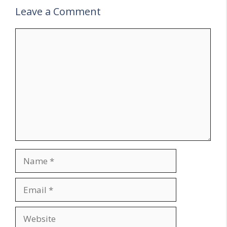
Leave a Comment
Comment
Name
Email
Website