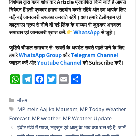
विशेषज्ञ द्वारा गहन शोध कर Article प्रकाशित किये जाते हैं आपसे
निवेदन हैं इसी प्रकार हमारा सहयोग करते रहिये और हम आपके लिए
नईं-नईं जानकारी उपलब्ध करवाते रहेंगे। आप हमारे टेलीग्राम एवं
व्हाट्सएप ग्रुप से नीचे दी गई लिंक के माध्यम से जुड़कर अनवरत
समाचार एवं जानकारी प्राप्त करें.
WhatsApp
से जुड़े।
जुड़िये चौपाल समाचार से-
ख़बरों के अपडेट सबसे पहले पाने के लिए
हमारे
WhatsApp Group
और
Telegram Channel
ज्वाइन करें और
Youtube Channel
को Subscribe करें।
W
T
F
T
E
S
h
el
ac
w
m
h
at
e
e
itt
ai
ar
Categories
मौसम
s
gr
b
er
l
e
Tags
MP mein Aaj ka Mausam
,
MP Today Weather
A
a
o
Forecast
,
MP weather
,
MP Weather Update
p
m
o
इंदौर मंडी में प्याज, लहसुन एवं आलु के भाव क्या चल रहे है, जानें