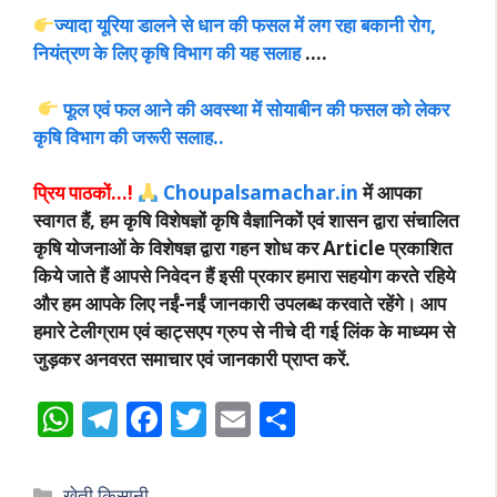
ज्यादा यूरिया डालने से धान की फसल में लग रहा बकानी रोग,
नियंत्रण के लिए कृषि विभाग की यह सलाह
….
फूल एवं फल आने की अवस्था में सोयाबीन की फसल को लेकर
कृषि विभाग की जरूरी सलाह..
प्रिय पाठकों…!
Choupalsamachar.in
में आपका
स्वागत हैं, हम कृषि विशेषज्ञों कृषि वैज्ञानिकों एवं शासन द्वारा संचालित
कृषि योजनाओं के विशेषज्ञ द्वारा गहन शोध कर Article प्रकाशित
किये जाते हैं आपसे निवेदन हैं इसी प्रकार हमारा सहयोग करते रहिये
और हम आपके लिए नईं-नईं जानकारी उपलब्ध करवाते रहेंगे। आप
हमारे टेलीग्राम एवं व्हाट्सएप ग्रुप से नीचे दी गई लिंक के माध्यम से
जुड़कर अनवरत समाचार एवं जानकारी प्राप्त करें.
W
T
F
T
E
S
h
el
ac
w
m
h
at
e
e
itt
ai
ar
Categories
खेती किसानी