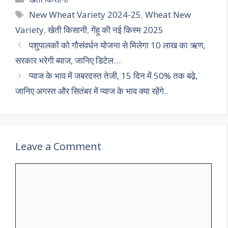
s
gr
b
er
l
e
Tags
New Wheat Variety 2024-25
,
Wheat New
A
a
o
Variety
,
खेती किसानी
,
गेंहू की नई किस्म 2025
p
m
o
पशुपालकों को गौसंवर्धन योजना से मिलेगा 10 लाख का ऋण,
p
k
सरकार भरेगी ब्याज, जानिए डिटेल…
प्याज के भाव में जबरदस्त तेजी, 15 दिन में 50% तक बढ़े,
जानिए अगस्त और सितंबर में प्याज के भाव क्या रहेंगे..
Leave a Comment
Comment