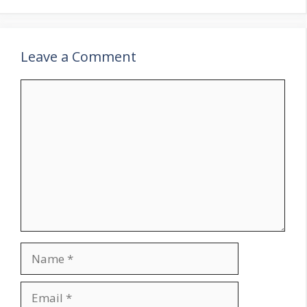
Leave a Comment
Comment
Name
Email