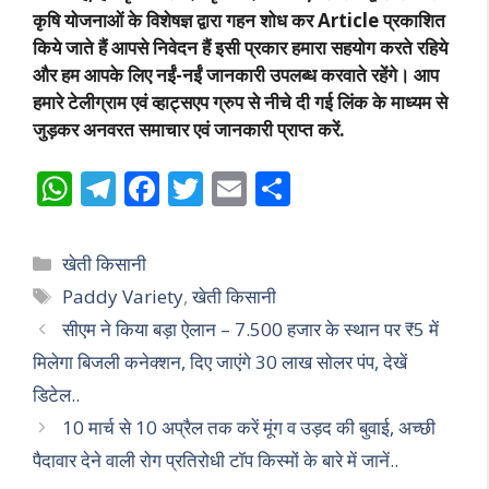
कृषि योजनाओं के विशेषज्ञ द्वारा गहन शोध कर Article प्रकाशित
किये जाते हैं आपसे निवेदन हैं इसी प्रकार हमारा सहयोग करते रहिये
और हम आपके लिए नईं-नईं जानकारी उपलब्ध करवाते रहेंगे। आप
हमारे टेलीग्राम एवं व्हाट्सएप ग्रुप से नीचे दी गई लिंक के माध्यम से
जुड़कर अनवरत समाचार एवं जानकारी प्राप्त करें.
W
T
F
T
E
S
h
el
ac
w
m
h
at
e
e
itt
ai
ar
Categories
खेती किसानी
s
gr
b
er
l
e
Tags
Paddy Variety
,
खेती किसानी
A
a
o
सीएम ने किया बड़ा ऐलान – 7.500 हजार के स्थान पर ₹5 में
p
m
o
मिलेगा बिजली कनेक्शन, दिए जाएंगे 30 लाख सोलर पंप, देखें
p
k
डिटेल..
10 मार्च से 10 अप्रैल तक करें मूंग व उड़द की बुवाई, अच्छी
पैदावार देने वाली रोग प्रतिरोधी टॉप किस्मों के बारे में जानें..