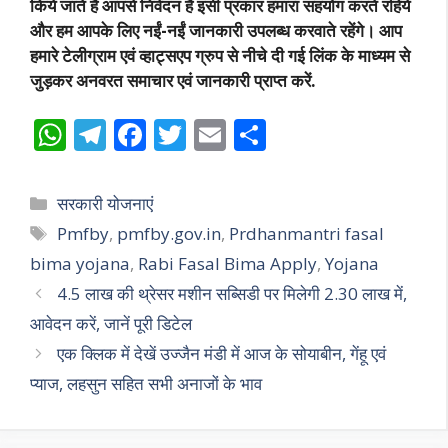
किये जाते हैं आपसे निवेदन हैं इसी प्रकार हमारा सहयोग करते रहिये
और हम आपके लिए नईं-नईं जानकारी उपलब्ध करवाते रहेंगे। आप
हमारे टेलीग्राम एवं व्हाट्सएप ग्रुप से नीचे दी गई लिंक के माध्यम से
जुड़कर अनवरत समाचार एवं जानकारी प्राप्त करें.
W
T
F
T
E
S
h
el
ac
w
m
h
at
e
e
itt
ai
ar
Categories
सरकारी योजनाएं
s
gr
b
er
l
e
Tags
Pmfby
,
pmfby.gov.in
,
Prdhanmantri fasal
A
a
o
bima yojana
,
Rabi Fasal Bima Apply
,
Yojana
p
m
o
4.5 लाख की थ्रेसर मशीन सब्सिडी पर मिलेगी 2.30 लाख में,
p
k
आवेदन करें, जानें पूरी डिटेल
एक क्लिक में देखें उज्जैन मंडी में आज के सोयाबीन, गेंहू एवं
प्याज, लहसुन सहित सभी अनाजों के भाव