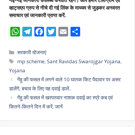
नईं-नईं जानकारी उपलब्ध करवाते रहेंगे। आप हमारे टेलीग्राम एवं
व्हाट्सएप ग्रुप से नीचे दी गई लिंक के माध्यम से जुड़कर अनवरत
समाचार एवं जानकारी प्राप्त करें.
W
T
F
T
E
S
h
el
ac
w
m
h
at
e
e
itt
ai
ar
Categories
सरकारी योजनाएं
s
gr
b
er
l
e
Tags
mp scheme
,
Sant Ravidas Swarojgar Yojana
,
A
a
o
Yojana
p
m
o
गेंहू की फसल में लगने वाले 10 घातक किट पैदावार पर असर
p
k
डालेंगे, बचाव के लिए यह दवाई डालें..
गेंहू की फसल में खरपतवार नाशक दवाई का स्प्रे कब एवं
कितने-कितने दिन में करें, जानें