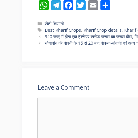
W
T
F
T
E
S
h
el
ac
w
m
h
at
e
e
itt
ai
ar
Categories
खेती किसानी
Tags
Best Kharif Crops
,
Kharif Crop details
,
Kharif
s
gr
b
er
l
e
940 रुपए में होगा एक हेक्टेयर खरीफ फसल का फसल बीमा, मिले
A
a
o
सोयाबीन की बोवनी के 15 से 20 बाद बोकना-बोकनी एवं अन्य चौड
p
m
o
p
k
Leave a Comment
Comment