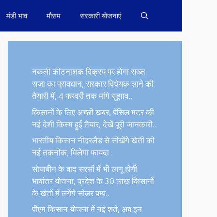
मंडी भाव
मौसम
सरकारी योजनाएं
नकली कीटनाशक विक्रय पर होगा सख्त
सजा का प्रावधान, सरकार विधेयक लाने की
तैयारी में, 4 फरवरी तक मांगे सुझाव..
किसानों के लिए अच्छी खबर, पेंसिल मटर की
नई देशी किस्म हुई तैयार, देखें पूरी जानकारी..
भारतीय किसान नीदरलैंड से सीखेंगे खेती की
नई तकनीक, मिलेगा फायदा..
सोयाबीन के बाद सरसों में भी लागू होगी
भावांतर योजना, प्रदेश के 30 लाख किसानों
के खेतों में लगेंगे सोलर पम्प..
पीएम किसान योजना में नई शर्त, अब इन