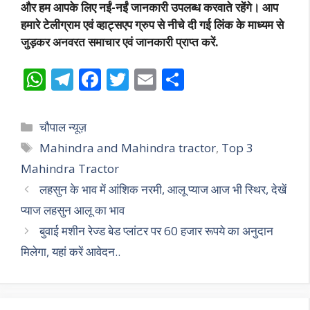
और हम आपके लिए नईं-नईं जानकारी उपलब्ध करवाते रहेंगे। आप
हमारे टेलीग्राम एवं व्हाट्सएप ग्रुप से नीचे दी गई लिंक के माध्यम से
जुड़कर अनवरत समाचार एवं जानकारी प्राप्त करें.
W
T
F
T
E
S
h
el
ac
w
m
h
at
e
e
itt
ai
ar
Categories
चौपाल न्यूज़
s
gr
b
er
l
e
Tags
Mahindra and Mahindra tractor
,
Top 3
A
a
o
Mahindra Tractor
p
m
o
लहसुन के भाव में आंशिक नरमी, आलू प्याज आज भी स्थिर, देखें
p
k
प्याज लहसुन आलू का भाव
बुवाई मशीन रेज्ड बेड प्लांटर पर 60 हजार रूपये का अनुदान
मिलेगा, यहां करें आवेदन..