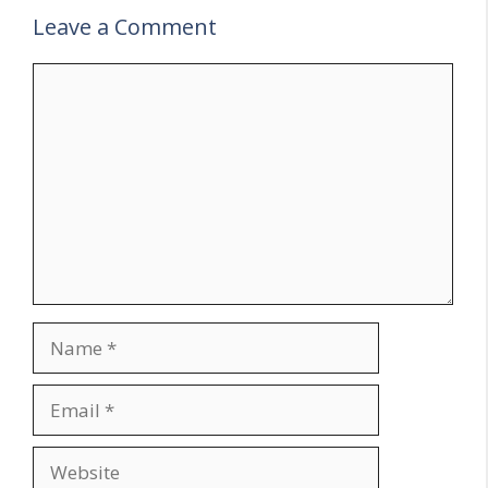
Leave a Comment
Comment
Name
Email
Website