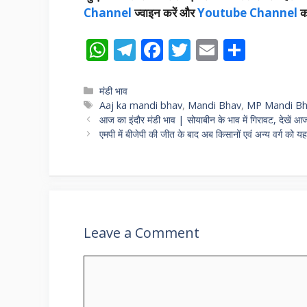
Channel
ज्वाइन करें और
Youtube Channel
क
W
T
F
T
E
S
h
el
ac
w
m
h
at
e
e
itt
ai
ar
Categories
मंडी भाव
Tags
Aaj ka mandi bhav
,
Mandi Bhav
,
MP Mandi B
s
gr
b
er
l
e
आज का इंदौर मंडी भाव | सोयाबीन के भाव में गिरावट, देखें आ
A
a
o
एमपी में बीजेपी की जीत के बाद अब किसानों एवं अन्य वर्ग को यह
p
m
o
p
k
Leave a Comment
Comment