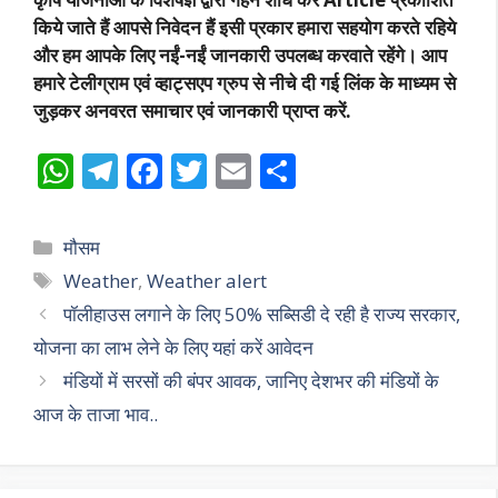
किये जाते हैं आपसे निवेदन हैं इसी प्रकार हमारा सहयोग करते रहिये
और हम आपके लिए नईं-नईं जानकारी उपलब्ध करवाते रहेंगे। आप
हमारे टेलीग्राम एवं व्हाट्सएप ग्रुप से नीचे दी गई लिंक के माध्यम से
जुड़कर अनवरत समाचार एवं जानकारी प्राप्त करें.
W
T
F
T
E
S
h
el
ac
w
m
h
at
e
e
itt
ai
ar
Categories
मौसम
s
gr
b
er
l
e
Tags
Weather
,
Weather alert
A
a
o
पॉलीहाउस लगाने के लिए 50% सब्सिडी दे रही है राज्य सरकार,
p
m
o
योजना का लाभ लेने के लिए यहां करें आवेदन
p
k
मंडियों में सरसों की बंपर आवक, जानिए देशभर की मंडियों के
आज के ताजा भाव..