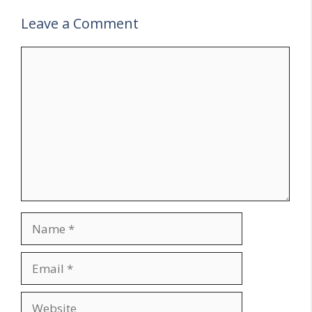
Leave a Comment
Comment
Name
Email
Website