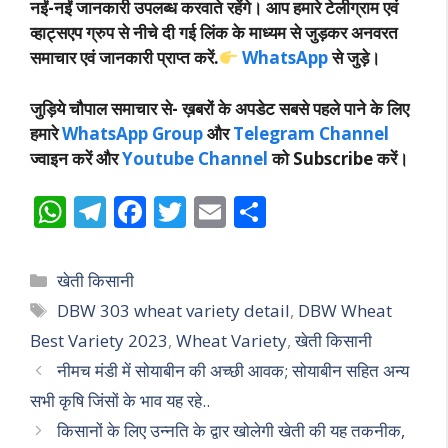
नईं-नईं जानकारी उपलब्ध करवाते रहेंगे। आप हमारे टेलीग्राम एवं
व्हाट्सएप ग्रुप से नीचे दी गई लिंक के माध्यम से जुड़कर अनवरत
समाचार एवं जानकारी प्राप्त करें.
WhatsApp
से जुड़े।
जुड़िये चौपाल समाचार से-
ख़बरों के अपडेट सबसे पहले पाने के लिए
हमारे
WhatsApp Group
और
Telegram Channel
ज्वाइन करें और
Youtube Channel
को Subscribe करें।
W
T
F
T
E
S
h
el
ac
w
m
h
at
e
e
itt
ai
ar
Categories
खेती किसानी
s
gr
b
er
l
e
Tags
DBW 303 wheat variety detail
,
DBW Wheat
A
a
o
Best Variety 2023
,
Wheat Variety
,
खेती किसानी
p
m
o
नीमच मंडी में सोयाबीन की अच्छी आवक; सोयाबीन सहित अन्य
p
k
सभी कृषि जिंसों के भाव यह रहे..
किसानों के लिए उन्नति के द्वार खोलेगी खेती की यह तकनीक,