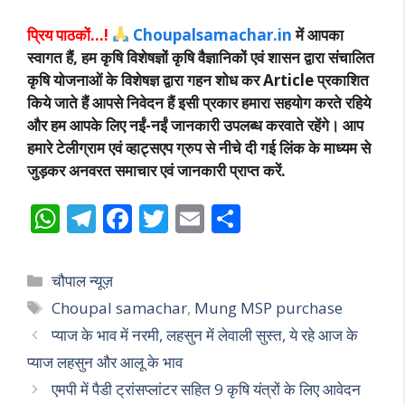
प्रिय पाठकों…!
Choupalsamachar.in
में आपका
स्वागत हैं, हम कृषि विशेषज्ञों कृषि वैज्ञानिकों एवं शासन द्वारा संचालित
कृषि योजनाओं के विशेषज्ञ द्वारा गहन शोध कर Article प्रकाशित
किये जाते हैं आपसे निवेदन हैं इसी प्रकार हमारा सहयोग करते रहिये
और हम आपके लिए नईं-नईं जानकारी उपलब्ध करवाते रहेंगे। आप
हमारे टेलीग्राम एवं व्हाट्सएप ग्रुप से नीचे दी गई लिंक के माध्यम से
जुड़कर अनवरत समाचार एवं जानकारी प्राप्त करें.
W
T
F
T
E
S
h
el
ac
w
m
h
at
e
e
itt
ai
ar
Categories
चौपाल न्यूज़
s
gr
b
er
l
e
Tags
Choupal samachar
,
Mung MSP purchase
A
a
o
प्याज के भाव में नरमी, लहसुन में लेवाली सुस्त, ये रहे आज के
p
m
o
प्याज लहसुन और आलू के भाव
p
k
एमपी में पैडी ट्रांसप्लांटर सहित 9 कृषि यंत्रों के लिए आवेदन