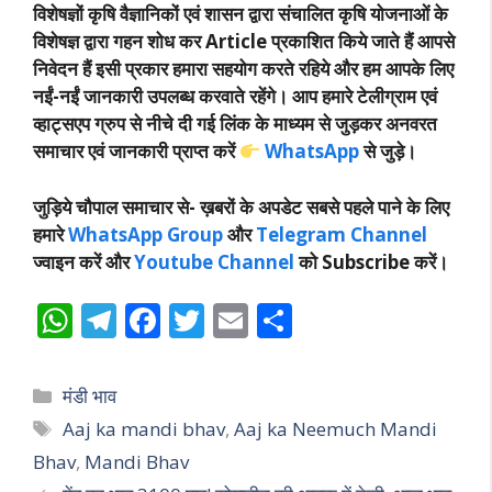
विशेषज्ञों कृषि वैज्ञानिकों एवं शासन द्वारा संचालित कृषि योजनाओं के
विशेषज्ञ द्वारा गहन शोध कर Article प्रकाशित किये जाते हैं आपसे
निवेदन हैं इसी प्रकार हमारा सहयोग करते रहिये और हम आपके लिए
नईं-नईं जानकारी उपलब्ध करवाते रहेंगे। आप हमारे टेलीग्राम एवं
व्हाट्सएप ग्रुप से नीचे दी गई लिंक के माध्यम से जुड़कर अनवरत
समाचार एवं जानकारी प्राप्त करें
WhatsApp
से जुड़े।
जुड़िये चौपाल समाचार से-
ख़बरों के अपडेट सबसे पहले पाने के लिए
हमारे
WhatsApp Group
और
Telegram Channel
ज्वाइन करें और
Youtube Channel
को Subscribe करें।
W
T
F
T
E
S
h
el
ac
w
m
h
at
e
e
itt
ai
ar
Categories
मंडी भाव
s
gr
b
er
l
e
Tags
Aaj ka mandi bhav
,
Aaj ka Neemuch Mandi
A
a
o
Bhav
,
Mandi Bhav