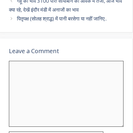
p
m
o
गेंहू का भाव 3100 पार! सोयाबीन की आवक में तेजी, आज भाव
p
k
क्या रहे, देखें इंदौर मंडी में अनाजों का भाव
पितृपक्ष (सोलह श्राद्ध) में पानी बरसेगा या नहीं जानिए..
Leave a Comment
Comment