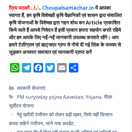
प्रिय पाठकों…!
Choupalsamachar.in
में आपका
स्वागत हैं, हम कृषि विशेषज्ञों कृषि वैज्ञानिकों एवं शासन द्वारा संचालित
कृषि योजनाओं के विशेषज्ञ द्वारा गहन शोध कर Article प्रकाशित
किये जाते हैं आपसे निवेदन हैं इसी प्रकार हमारा सहयोग करते रहिये
और हम आपके लिए नईं-नईं जानकारी उपलब्ध करवाते रहेंगे। आप
हमारे टेलीग्राम एवं व्हाट्सएप ग्रुप से नीचे दी गई लिंक के माध्यम से
जुड़कर अनवरत समाचार एवं जानकारी प्राप्त करें
W
T
F
T
E
S
h
el
ac
w
m
h
at
e
e
itt
ai
ar
Categories
सरकारी योजनाएं
s
gr
b
er
l
e
Tags
PM suryoday yojna Aavedan
,
Yojana
,
पीएम
A
a
o
सूर्योदय योजना
p
m
o
गेहूं खरीदी पंजीयन को लेकर बड़ी खबर, सिर्फ यही किसान
p
k
करवा सकेंगे पंजीयन, जानें नया अपडेट..