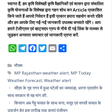
स्वागत हैं, हम कृषि विशेषज्ञों कृषि वैज्ञानिकों एवं शासन द्वारा संचालित
कृषि योजनाओं के विशेषज्ञ द्वारा गहन शोध कर Article प्रकाशित
किये जाते हैं आपसे निवेदन हैं इसी प्रकार हमारा सहयोग करते रहिये
और हम आपके लिए नईं-नईं जानकारी उपलब्ध करवाते रहेंगे। आप
हमारे टेलीग्राम एवं व्हाट्सएप ग्रुप से नीचे दी गई लिंक के माध्यम से
जुड़कर अनवरत समाचार एवं जानकारी प्राप्त करें.
W
T
F
T
E
S
h
el
ac
w
m
h
at
e
e
itt
ai
ar
Categories
मौसम
s
gr
b
er
l
e
Tags
MP Rajasthan weather alert
,
MP Today
A
a
o
Weather Forecast
,
Weather alert
p
m
o
सीएम के गृह नगर में हुआ पटेलों का जमावड़ा, धरना प्रदर्शन के
p
k
साथ सरकार से यह मांग की..
किसान अब गेंहू फसल के साथ चना, मसूर एवं सरसों फसल के
उपार्जन हेतु इस तारीख तक कराएं पंजीयन