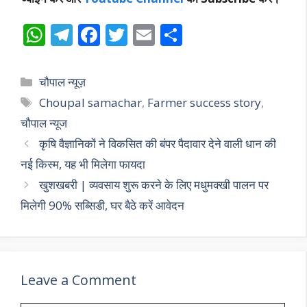
W
T
F
T
E
S
h
el
ac
w
m
h
at
e
e
itt
ai
ar
Categories
चौपाल न्यूज़
s
gr
b
er
l
e
Tags
Choupal samachar
,
Farmer success story
,
A
a
o
चौपाल न्यूज
p
m
o
कृषि वैज्ञानिकों ने विकसित की बंपर पैदावार देने वाली धान की
p
k
नई किस्म, यह भी मिलेगा फायदा
खुशखबरी | व्यवसाय शुरू करने के लिए मधुमक्खी पालन पर
मिलेगी 90% सब्सिडी, घर बैठे करें आवेदन
Leave a Comment