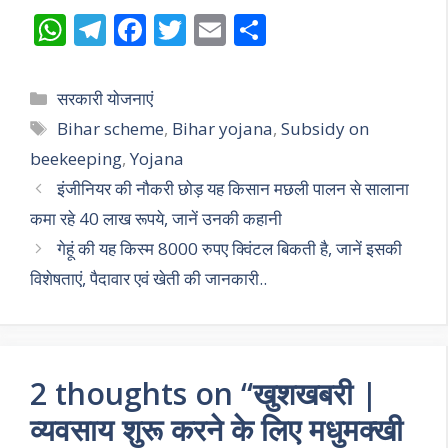
W
T
F
T
E
S
h
el
ac
w
m
h
at
e
e
itt
ai
ar
Categories
सरकारी योजनाएं
s
gr
b
er
l
e
Tags
Bihar scheme
,
Bihar yojana
,
Subsidy on
A
a
o
beekeeping
,
Yojana
p
m
o
इंजीनियर की नौकरी छोड़ यह किसान मछली पालन से सालाना
p
k
कमा रहे 40 लाख रूपये, जानें उनकी कहानी
गेहूं की यह किस्म 8000 रुपए क्विंटल बिकती है, जानें इसकी
विशेषताएं, पैदावार एवं खेती की जानकारी..
2 thoughts on “खुशखबरी |
व्यवसाय शुरू करने के लिए मधुमक्खी