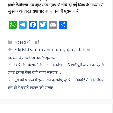
हमारे टेलीग्राम एवं व्हाट्सएप ग्रुप से नीचे दी गई लिंक के माध्यम से
जुड़कर अनवरत समाचार एवं जानकारी प्राप्त करें.
W
T
F
T
E
S
h
el
ac
w
m
h
at
e
e
itt
ai
ar
Categories
सरकारी योजनाएं
s
gr
b
er
l
e
Tags
E krishi yantra anudaan yojana
,
Krishi
A
a
o
Subsidy Scheme
,
Yojana
p
m
o
एमपी के किसानों के लिए नई योजना, 5 शर्तें पूरी करने पर प्रति
p
k
एकड़ इतना पैसा देगी राज्य सरकार…
मूंग की फसल में इल्ली का प्रकोप, कृषि अधिकारियों ने निरीक्षण
कर दी ये दवाई डालने की सलाह