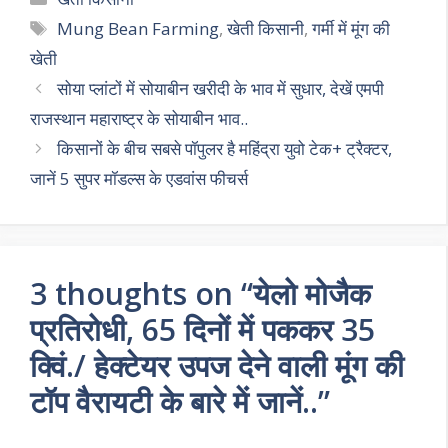
s
gr
b
er
l
e
Tags
Mung Bean Farming
,
खेती किसानी
,
गर्मी में मूंग की
A
a
o
खेती
p
m
o
सोया प्लांटों में सोयाबीन खरीदी के भाव में सुधार, देखें एमपी
p
k
राजस्थान महाराष्ट्र के सोयाबीन भाव..
किसानों के बीच सबसे पॉपुलर है महिंद्रा युवो टेक+ ट्रैक्टर,
जानें 5 सुपर मॉडल्स के एडवांस फीचर्स
3 thoughts on “येलो मोजैक
प्रतिरोधी, 65 दिनों में पककर 35
क्विं./ हेक्टेयर उपज देने वाली मूंग की
टॉप वैरायटी के बारे में जानें..”