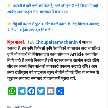
फरवरी में करें गन्ने की बिजाई, गन्ने की इन 2 नई किस्म में नहीं
आयेगा लाल सड़न रोग, करनाल में बीज आया
गेहूं की फसल में फुटाव और कल्ले बढ़ाने के लिए किसान अपनाएं
ये टिप्स, बढ़िया उत्पादन निकलेगा
प्रिय पाठकों…!
Choupalsamachar.in
में आपका
स्वागत हैं, हम कृषि विशेषज्ञों कृषि वैज्ञानिकों एवं शासन द्वारा संचालित
कृषि योजनाओं के विशेषज्ञ द्वारा गहन शोध कर Article प्रकाशित
किये जाते हैं आपसे निवेदन हैं इसी प्रकार हमारा सहयोग करते रहिये
और हम आपके लिए नईं-नईं जानकारी उपलब्ध करवाते रहेंगे। आप
हमारे टेलीग्राम एवं व्हाट्सएप ग्रुप से नीचे दी गई लिंक के माध्यम से
जुड़कर अनवरत समाचार एवं जानकारी प्राप्त करें.
W
T
F
T
E
S
h
el
ac
w
m
h
at
e
e
itt
ai
ar
Categories
खेती किसानी