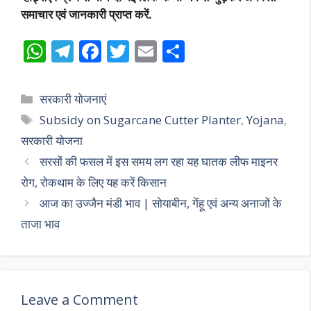
समाचार एवं जानकारी प्राप्त करें.
W
T
F
T
E
S
h
el
ac
w
m
h
at
e
e
itt
ai
ar
Categories
सरकारी योजनाएं
s
gr
b
er
l
e
Tags
Subsidy on Sugarcane Cutter Planter
,
Yojana
,
A
a
o
सरकारी योजना
p
m
o
सरसों की फसल में इस समय लग रहा यह घातक लीफ माइनर
p
k
रोग, रोकथाम के लिए यह करें किसान
आज का उज्जैन मंडी भाव | सोयाबीन, गेंहू एवं अन्य अनाजों के
ताजा भाव
Leave a Comment